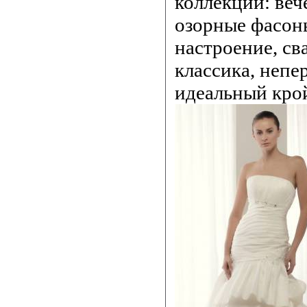
коллекций: веч
озорные фасон
настроение, св
классика, непе
идеальный кро