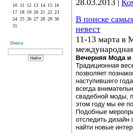
28.03.2013
|
Ко
10
11
12
13
14
15
16
17
18
19
20
21
22
23
В поиске самых
24
25
26
27
28
29
30
31
невест
11-13 марта в 
Поиск
международная
Вечерняя Мода и
Традиционная весе
позволяет познак
наступившего года
всегда внимательн
свадебной моды, п
этом году мы ее п
Подобные меропри
отследить дизайн 
найти новые интер