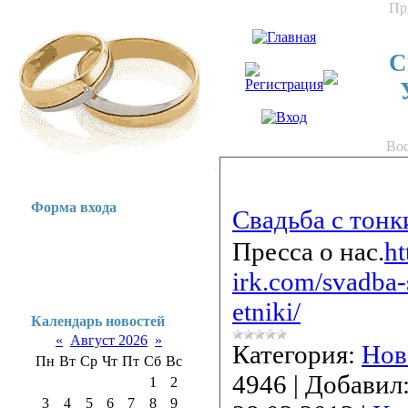
Пр
С
Вос
Форма входа
Свадьба с тонк
Пресса о нас.
ht
irk.com/svadba
etniki/
Календарь новостей
«
Август 2026
»
Категория:
Нов
Пн
Вт
Ср
Чт
Пт
Сб
Вс
4946
|
Добавил
1
2
3
4
5
6
7
8
9